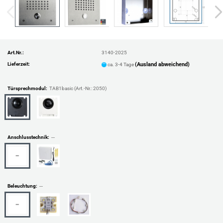
Art.Nr.:
3140-2025
Lieferzeit:
(Ausland abweichend)
ca. 3-4 Tage
Türsprechmodul:
TAB1basic (Art.-Nr.: 2050)
Anschlusstechnik:
─
Beleuchtung:
─