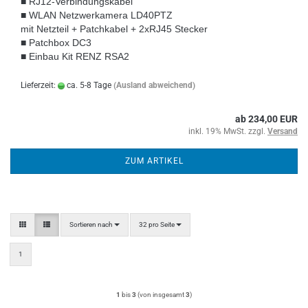
■ RJ12-Verbindungskabel
■ WLAN Netzwerkamera LD40PTZ
mit Netzteil + Patchkabel + 2xRJ45 Stecker
■ Patchbox DC3
■ Einbau Kit RENZ RSA2
Lieferzeit:
ca. 5-8 Tage
(Ausland abweichend)
ab 234,00 EUR
inkl. 19% MwSt. zzgl.
Versand
ZUM ARTIKEL
Sortieren nach
pro Seite
Sortieren nach
32 pro Seite
1
1
bis
3
(von insgesamt
3
)