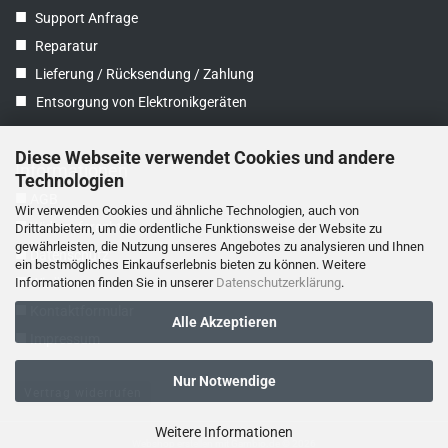
■
Support Anfrage
■
Reparatur
■
Lieferung / Rücksendung / Zahlung
■
Entsorgung von Elektronikgeräten
Diese Webseite verwendet Cookies und andere
Informationen
Technologien
■
AGB
Wir verwenden Cookies und ähnliche Technologien, auch von
■
Widerrufsrecht
Drittanbietern, um die ordentliche Funktionsweise der Website zu
gewährleisten, die Nutzung unseres Angebotes zu analysieren und Ihnen
■
Datenschutz
ein bestmögliches Einkaufserlebnis bieten zu können. Weitere
■
Informationen finden Sie in unserer
Datenschutzerklärung
.
Wir über uns
■
Kontaktformular
Alle Akzeptieren
■
Impressum
Nur Notwendige
Vertrag widerrufen
Weitere Informationen
Webshop erstellen
mit Gambio.de © 2026