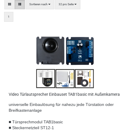
Sortieren nach
pro Seite
Sortieren nach
32 pro Seite
1
TOP
Video Türlautsprecher Einbauset TAB1basic mit Außenkamera
universelle Einbaulösung für nahezu jede Türstation oder
Breifkastenanlage
■ Türsprechmodul TAB1basic
■ Steckernetzteil ST12-1