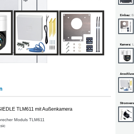
Einbau:
Kamera:
L
Anschluss
n
Stromvers
 SIEDLE TLM611 mit Außenkamera
precher Moduls TLM611
sic