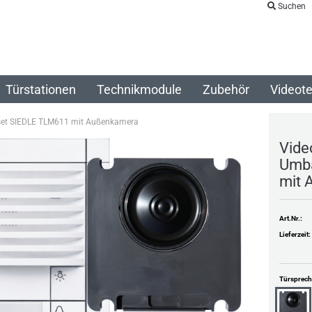
Suchen
Türstationen
Technikmodule
Zubehör
Videote
set SIEDLE TLM611 mit Außenkamera
Vide
Umba
mit 
Art.Nr.:
Lieferzeit:
Türsprec