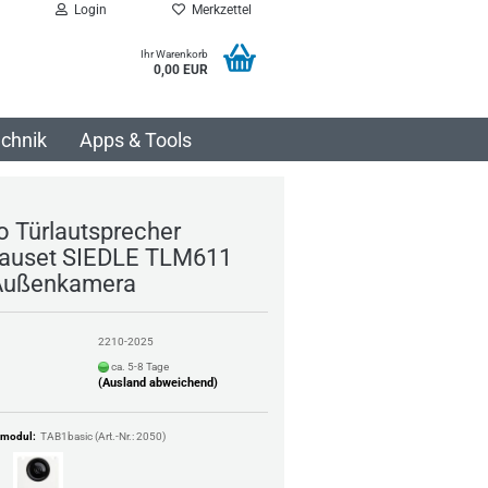
Login
Merkzettel
Ihr Warenkorb
0,00 EUR
chnik
Apps & Tools
o Türlautsprecher
uset SIEDLE TLM611
Außenkamera
2210-2025
ca. 5-8 Tage
(Ausland abweichend)
hmodul:
TAB1basic (Art.-Nr.: 2050)