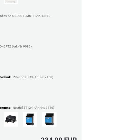
Einbau Kit SIEDLE TLM611 (Art.-Nr. 7360)
D40PTZ (Art.-Nr. 9080)
technik:
Patchbox DC3 (Art.-Nr. 7150)
orgung:
Netzteil ST12-1 (Art.-Nr. 7440)