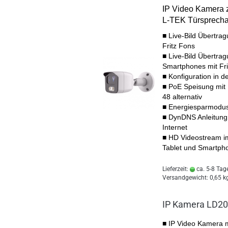
IP Video Kamera z
L-TEK Türsprech
■ Live-Bild Übertra
Fritz Fons
■ Live-Bild Übertra
Smartphones mit Fr
■ Konfiguration in 
■
PoE Speisung mit
48 alternativ
■ Energiesparmodus
■ DynDNS Anleitung 
Internet
■ HD Videostream i
Tablet und Smartph
Lieferzeit:
ca. 5-8 Tag
Versandgewicht:
0,65
kg
IP Kamera LD2
■ IP Video Kamera 