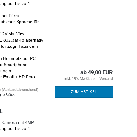
ung auf bis zu 4
 bei Türruf
eutscher Sprache für
 12V bis 30m
 802.3af 48 alternativ
für Zugriff aus dem
m Heimnetz auf PC
und Smartphone
ung mit
ab 49,00 EUR
r Email + HD Foto
inkl. 19% MwSt. zzgl.
Versand
e
(Ausland abweichend)
ZUM ARTIKEL
 je Stück
L
ht Kamera mit 4MP
ung auf bis zu 4