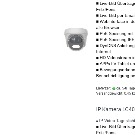
■ Live-Bild Übertrag
Fritz!Fons
■
Live-Bild per Email
■ Webinterface in d
alle Browser
■
PoE Speisung mit
■ PoE Speisung IEEE
■ DynDNS Anleitung 
Internet
■ HD Videostream i
■ APPs für Tablet 
■
Bewegungserkenn
Benachrichtigung pe
Lieferzeit:
ca. 5-8 Tag
Versandgewicht:
0,45
kg
IP Kamera LC40
IP Video Tageslic
■
■ Live-Bild Übertrag
Fritz!Fons