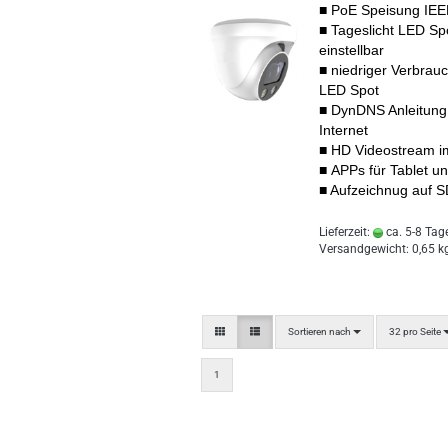
■ PoE Speisung IEEE
■ Tageslicht LED Sp
einstellbar
■ niedriger Verbrauc
LED Spot
■ DynDNS Anleitung 
Internet
■ HD Videostream i
■ APPs für Tablet 
■
Aufzeichnug auf S
Lieferzeit:
ca. 5-8 Tag
Versandgewicht:
0,65
kg
Sortieren nach
pro Seite
Sortieren nach
32 pro Seite
1