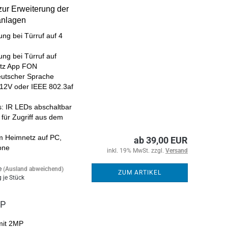
ur Erweiterung der
anlagen
gung
bei Türruf
auf 4
gung
bei Türruf
auf
itz App FON
deutscher Sprache
 12V oder
IEEE 802.3af
: IR LEDs abschaltbar
für Zugriff aus dem
m Heimnetz auf PC,
ab 39,00 EUR
one
inkl. 19% MwSt. zzgl.
Versand
e
(Ausland abweichend)
ZUM ARTIKEL
 je Stück
0P
mit 2MP