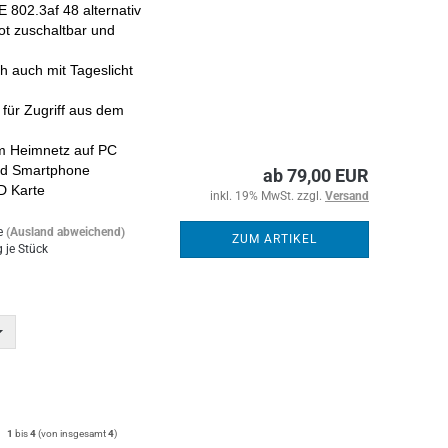
 802.3af 48 alternativ
ot zuschaltbar und
h auch mit Tageslicht
für Zugriff aus dem
m Heimnetz auf PC
und Smartphone
ab 79,00 EUR
D Karte
inkl. 19% MwSt. zzgl.
Versand
e
(Ausland abweichend)
ZUM ARTIKEL
 je Stück
1
bis
4
(von insgesamt
4
)