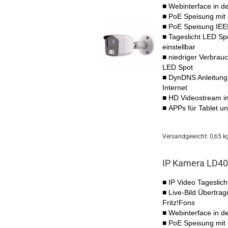
■ Webinterface in d
■
PoE Speisung mit
■ PoE Speisung IEEE
■ Tageslicht LED Sp
einstellbar
■ niedriger Verbrauc
LED Spot
■ DynDNS Anleitung 
Internet
■ HD Videostream i
■ APPs für Tablet 
Versandgewicht:
0,65
kg
IP Kamera LD4
■ IP Video Tageslic
■ Live-Bild Übertrag
Fritz!Fons
■ Webinterface in d
■
PoE Speisung mit