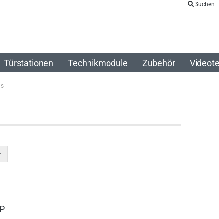
Suchen
Türstationen
Technikmodule
Zubehör
Videote
as
0P