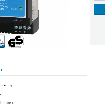
n
speisung
V
inheiten)