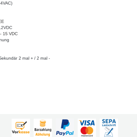
64VAC)
EEE
 12VDC
 - 15 VDC
nnung
ekundär 2 mal + / 2 mal -