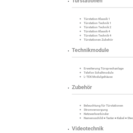
Türstationen
Türstation Klassik 1
Türstation Technik 1
Türstation Technik 2
Türstation Klassik 4
Türstation Technik 4
Türstationen Zubehör
Technikmodule
Erweiterung Türsprechanlage
Telefon Schaltmodule
L-TEK Modulgehäuse
Zubehör
Beleuchtung für Türstationen
Stromversorgung
Netzwerkverbinder
Namensschild ■ Taster ■ Kabel ■ Ste
Videotechnik