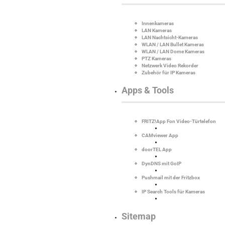
Innenkameras
LAN Kameras
LAN Nachtsicht-Kameras
WLAN / LAN Bullet Kameras
WLAN / LAN Dome Kameras
PTZ Kameras
Netzwerk Video Rekorder
Zubehör für IP Kameras
Apps & Tools
FRITZ!App Fon Video-Türtelefon
CAMviewer App
doorTEL App
DynDNS mit GoIP
Pushmail mit der Fritzbox
IP Search Tools für Kameras
Sitemap