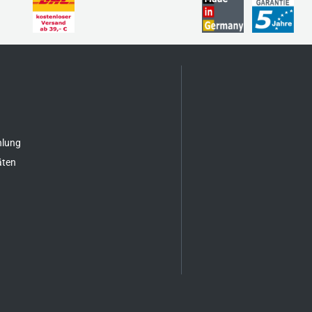
hlung
äten