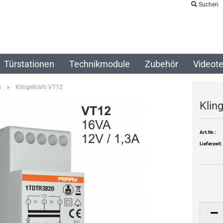
Suchen
Türstationen
Technikmodule
Zubehör
Videote
g
Klingeltrafo VT12
»
Klin
Art.Nr.:
Lieferzeit: