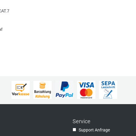
CAT.7
af
Service
■
Support Anfrage