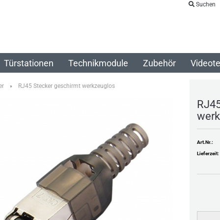
Suchen
Türstationen
Technikmodule
Zubehör
Videote
er
RJ45 Stecker geschirmt werkzeuglos
»
RJ45
werk
Art.Nr.:
Lieferzeit: