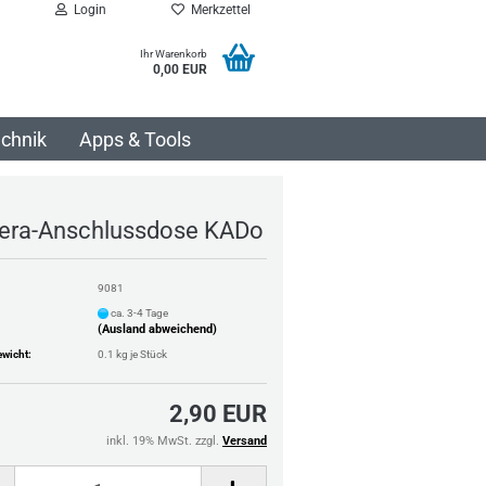
Login
Merkzettel
Ihr Warenkorb
0,00 EUR
chnik
Apps & Tools
ra-Anschlussdose KADo
9081
ca. 3-4 Tage
(Ausland abweichend)
wicht:
0.1
kg je Stück
2,90 EUR
inkl. 19% MwSt. zzgl.
Versand