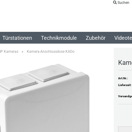
Suchen
Türstationen
Technikmodule
Zubehör
Videote
 IP Kameras
Kamera-Anschlussdose KADo
»
Kame
Art.Nr.:
Lieferzeit:
Versandge