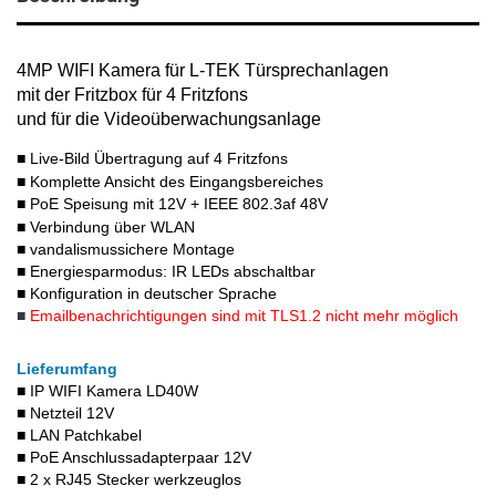
4MP WIFI Kamera für L-TEK Türsprechanlagen
mit der Fritzbox für 4 Fritzfons
und für die Videoüberwachungsanlage
■
Live-Bild Übertragung auf 4 Fritzfons
■
Komplette Ansicht des Eingangsbereiches
■
PoE Speisung mit 12V +
IEEE 802.3af 48V
■
Verbindung über WLAN
■
vandalismussichere Montage
■
Energiesparmodus: IR LEDs abschaltbar
■
Konfiguration in deutscher Sprache
■
Emailbenachrichtigungen sind mit TLS1.2 nicht mehr möglich
Lieferumfang
■
IP WIFI Kamera LD40W
■
Netzteil 12V
■
LAN Patchkabel
■
PoE Anschlussadapterpaar 12V
■
2 x RJ45 Stecker werkzeuglos