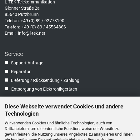
L-TEK Telekommunikation
Glonner Straße 2a
85640 Putzbrunn
Telefon: +49 (0) 89 / 92778190
Telefon: +49 (0) 89 / 45564866
Email:
info@l-tek.net
Service
■
Support Anfrage
■
Reparatur
■
Lieferung / Rücksendung / Zahlung
■
Entsorgung von Elektronikgeräten
Diese Webseite verwendet Cookies und andere
Informationen
Technologien
■
AGB
Wir verwenden Cookies und ähnliche Technologien, auch von
■
Widerrufsrecht
Drittanbietern, um die ordentliche Funktionsweise der Website zu
gewährleisten, die Nutzung unseres Angebotes zu analysieren und Ihnen
■
Datenschutz
ein bestmögliches Einkaufserlebnis bieten zu können. Weitere